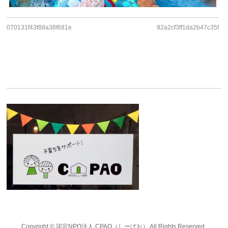
070131f43f88a38f681e
92a2cf3ff1da2b47c35f
Copyright ©
認定NPO法人 CPAO（しーぱお）
All Rights Reserved.