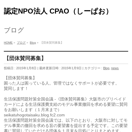
認定NPO法人 CPAO（しーぱお）
ブログ
HOME
»
ブログ
»
Blog
»
【団体賛同募集】
【団体賛同募集】
投稿日 : 2015年1月8日
最終更新日時 : 2015年1月9日
カテゴリー :
Blog
,
news
【団体賛同募集】
困った人は困っている人。管理ではなくサポートが必要です。
賛同します！
生活保護問題対策全国会議 -《団体賛同募集》大阪市のプリペイド
カードによる生活保護費支給のモデル事業撤回を求める要望に賛同
をお願いします（１月末まで）
seikatuhogotaisaku.blog.fc2.com
生活保護問題対策全国会議では、以下のとおり、大阪市に対してモ
デル事業の撤回を求める旨の要望書を提出する予定です。この要望
書に賛同していただける団体を１月末を目処にとりまとめます。