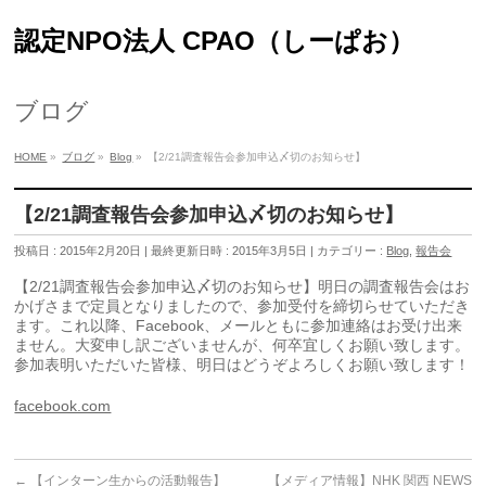
認定NPO法人 CPAO（しーぱお）
ブログ
HOME
»
ブログ
»
Blog
»
【2/21調査報告会参加申込〆切のお知らせ】
【2/21調査報告会参加申込〆切のお知らせ】
投稿日 : 2015年2月20日
最終更新日時 : 2015年3月5日
カテゴリー :
Blog
,
報告会
【2/21調査報告会参加申込〆切のお知らせ】明日の調査報告会はお
かげさまで定員となりましたので、参加受付を締切らせていただき
ます。これ以降、Facebook、メールともに参加連絡はお受け出来
ません。大変申し訳ございませんが、何卒宜しくお願い致します。
参加表明いただいた皆様、明日はどうぞよろしくお願い致します！
facebook.com
←
【インターン生からの活動報告】
【メディア情報】NHK 関西 NEWS