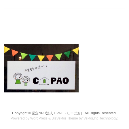
Copyright ©
認定NPO法人 CPAO（しーぱお）
All Rights Reserved.
Powered by
WordPress
&
BizVektor Theme
by
Vektor,Inc.
technology.