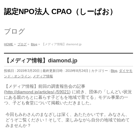
認定NPO法人 CPAO（しーぱお）
ブログ
HOME
»
ブログ
»
Blog
»
【メディア情報】diamond.jp
【メディア情報】diamond.jp
投稿日 : 2015年3月20日
最終更新日時 : 2019年8月24日
カテゴリー :
Blog
,
ダイヤモ
ンド・オンライン
,
メディア情報
【メディア情報】前回の調査報告会の記事
(
http://diamond.jp/articles/-/59021
) に続き、団体の「しんどい状況
にある親のもとに暮らす子どもを地域で育てる」モデル事業の一
つ、子ども食堂について掲載いただきました。
今回もみわさんのまなざしは深く、あたたかいです。みなさん、
どうぞご覧ください！そして、楽しみながら自分の地域で始めて
みませんか？