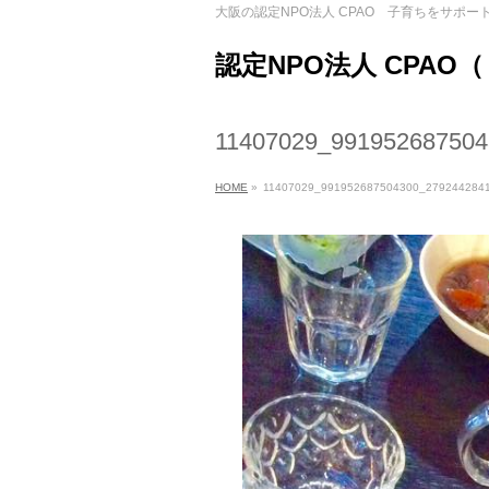
大阪の認定NPO法人 CPAO 子育ちをサポー
認定NPO法人 CPAO
11407029_99195268750
HOME
»
11407029_991952687504300_279244284