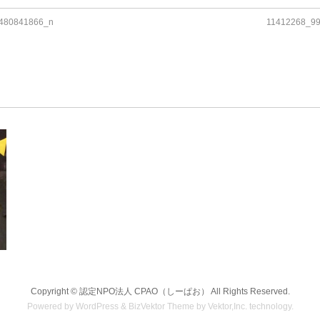
480841866_n
11412268_9
Copyright ©
認定NPO法人 CPAO（しーぱお）
All Rights Reserved.
Powered by
WordPress
&
BizVektor Theme
by
Vektor,Inc.
technology.