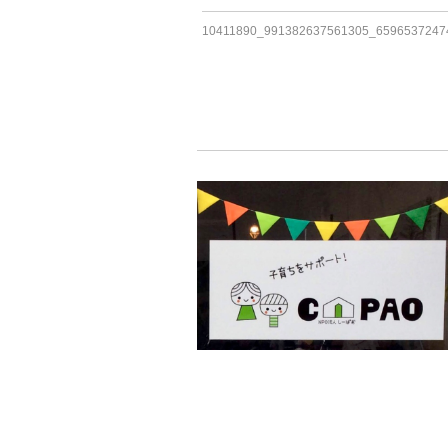
10411890_991382637561305_6596537247