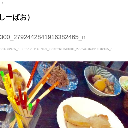
ト！
（しーぱお）
4300_2792442841916382465_n
1916382465_n
メディア
11407029_991952687504300_2792442841916382465_n