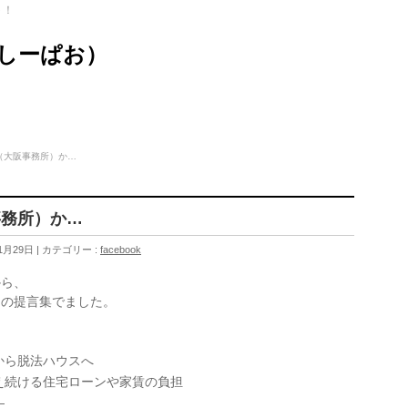
ト！
（しーぱお）
（大阪事務所）か…
事務所）か…
1月29日
カテゴリー :
facebook
から、
ての提言集でました。
から脱法ハウスへ
え続ける住宅ローンや家賃の負担
―