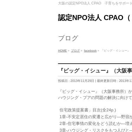
大阪の認定NPO法人 CPAO 子育ちをサポー
認定NPO法人 CPAO
ブログ
HOME
»
ブログ
»
facebook
»
『ビッグ・イシュー』
『ビッグ・イシュー』（大阪
投稿日 : 2013年11月29日
最終更新日時 : 2013年1
『ビッグ・イシュー』（大阪事務所）
ハウジング・プアの問題の解決に向け
住宅政策提案書」目次(全24p.)
1章‐不安定居住の変遷と広がり―野宿
2章‐住宅事情の変化をどう読むか―増
3章‐ハウジング・リスクをもつ人びと