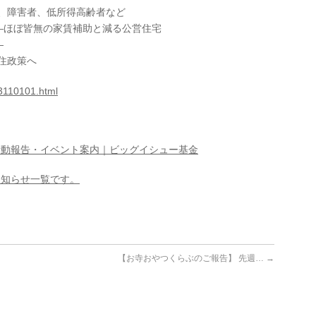
障害者、低所得高齢者など
―ほぼ皆無の家賃補助と減る公営住宅
―
住政策へ
_13110101.html
活動報告・イベント案内｜ビッグイシュー基金
お知らせ一覧です。
【お寺おやつくらぶのご報告】 先週…
→