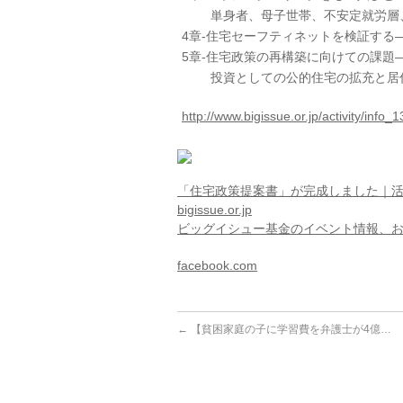
単身者、母子世帯、不安定就労層、
4章‐住宅セーフティネットを検証する
5章‐住宅政策の再構築に向けての課題
投資としての公的住宅の拡充と居
http://www.bigissue.or.jp/activity/info
「住宅政策提案書」が完成しました｜
bigissue.or.jp
ビッグイシュー基金のイベント情報、
facebook.com
←
【貧困家庭の子に学習費を弁護士が4億…