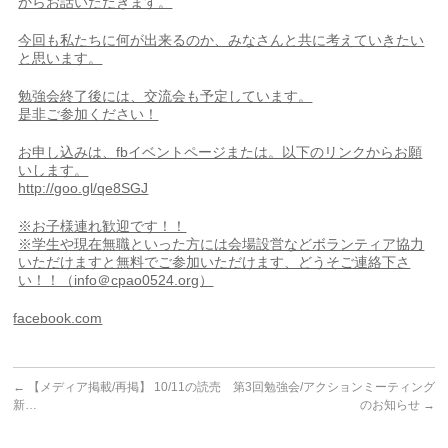
からお話いただきます。
今回も私たちに何が出来るのか、みなさんと共に考えていきたい
と思います。
勉強会終了後には、交流会も予定しています。
是非ご参加ください！
お申し込みは、fbイベントページまたは。以下のリンクからお願
いします。
http://goo.gl/qe8SGJ
※お子様連れ歓迎です！！
※学生や現在無職といった方には会場設営などボランティア協力
いただけますと無料でご参加いただけます、どうそご連絡下さ
い！！（info＠cpao0524.org）
facebook.com
←
【メディア掲載/再掲】 10/11の読売
第3回勉強会/アクションミーティング
新…
のお知らせ
→