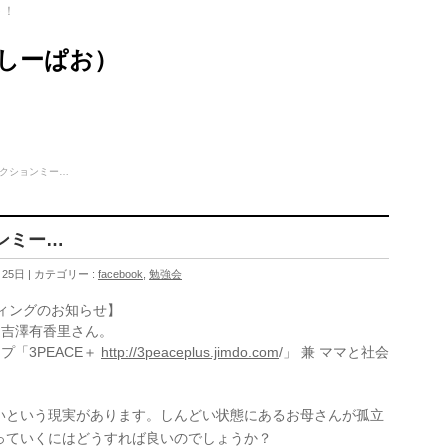
ト！
（しーぱお）
/アクションミー…
ョンミー…
月25日
カテゴリー :
facebook
,
勉強会
ティングのお知らせ】
は吉澤有香里さん。
「3PEACE＋
http://3peaceplus.jimdo.com
/」 兼 ママと社会
いという現実があります。しんどい状態にあるお母さんが孤立
っていくにはどうすれば良いのでしょうか？