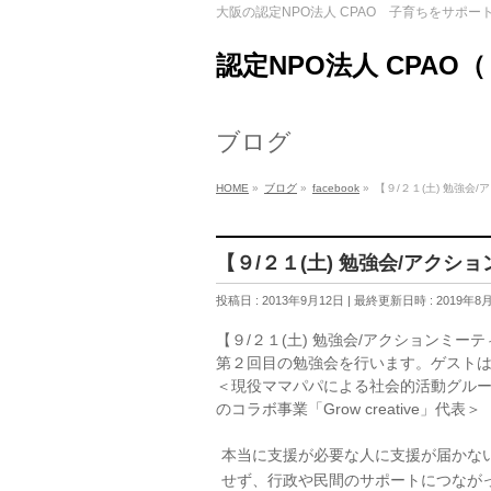
大阪の認定NPO法人 CPAO 子育ちをサポー
認定NPO法人 CPAO
ブログ
HOME
»
ブログ
»
facebook
»
【９/２１(土) 勉強会
【９/２１(土) 勉強会/アクシ
投稿日 : 2013年9月12日
最終更新日時 : 2019年8
【９/２１(土) 勉強会/アクションミー
第２回目の勉強会を行います。ゲスト
＜現役ママパパによる社会的活動グループ
のコラボ事業「Grow creative」代表＞
本当に支援が必要な人に支援が届かな
せず、行政や民間のサポートにつなが