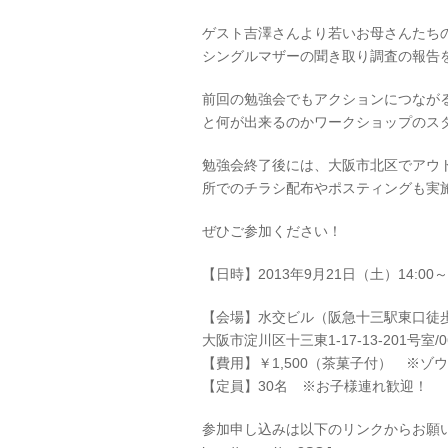
ゲスト吉澤さんより若いお母さんたち
シングルマザーの聞き取り調査の報告
前回の勉強会でもアクションにつなが
と何が出来るのかワークショップのス
勉強会終了後には、大阪市北区でアウ
所でのチラシ配布やポスティングも実
ぜひご参加ください！
【日時】2013年9月21日（土）14:00～1
【会場】水交ビル（阪急十三駅東口徒
大阪市淀川区十三東1-17-13-201号室/06-
【費用】￥1,500（茶菓子付） ※ゾ
【定員】30名 ※お子様連れ歓迎！
参加申し込みは以下のリンクからお願