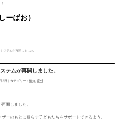
ト！
（しーぱお）
付システムが再開しました。
システムが再開しました。
2月2日
カテゴリー :
Blog
,
寄付
が再開しました。
マザーのもとに暮らす子どもたちをサポートできるよう、