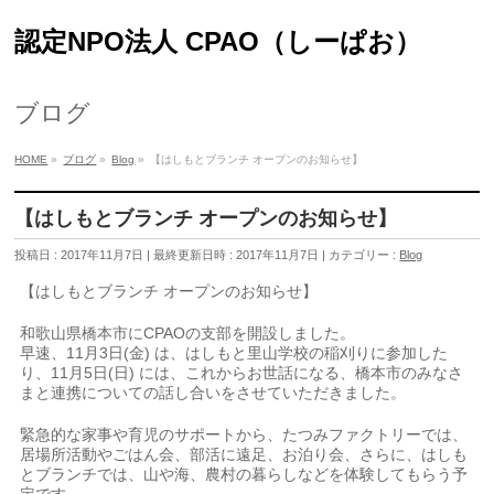
認定NPO法人 CPAO（しーぱお）
ブログ
HOME
»
ブログ
»
Blog
»
【はしもとブランチ オープンのお知らせ】
【はしもとブランチ オープンのお知らせ】
投稿日 : 2017年11月7日
最終更新日時 : 2017年11月7日
カテゴリー :
Blog
【はしもとブランチ オープンのお知らせ】
和歌山県橋本市にCPAOの支部を開設しました。
早速、11月3日(金) は、はしもと里山学校の稲刈りに参加した
り、11月5日(日) には、これからお世話になる、橋本市のみなさ
まと連携についての話し合いをさせていただきました。
緊急的な家事や育児のサポートから、たつみファクトリーでは、
居場所活動やごはん会、部活に遠足、お泊り会、さらに、はしも
とブランチでは、山や海、農村の暮らしなどを体験してもらう予