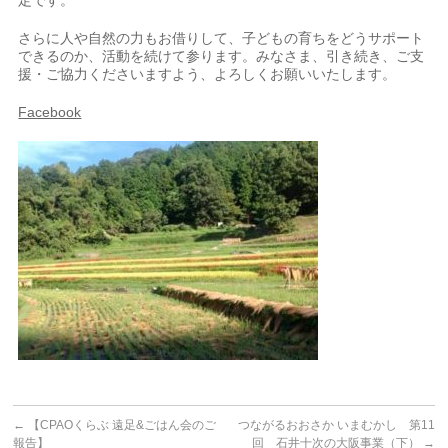
定です。
さらに人や自然の力もお借りして、子どもの育ちをどうサポート
できるのか、活動を続けて参ります。みなさま、引き続き、ご支
援・ご協力くださいますよう、よろしくお願いいたします。
Facebook
←
【CPAOくらぶ 遠足&ごはん会のご
つながるおおさか いまむかし 第11
報告】
回 石井十次の大阪事業（下）
→