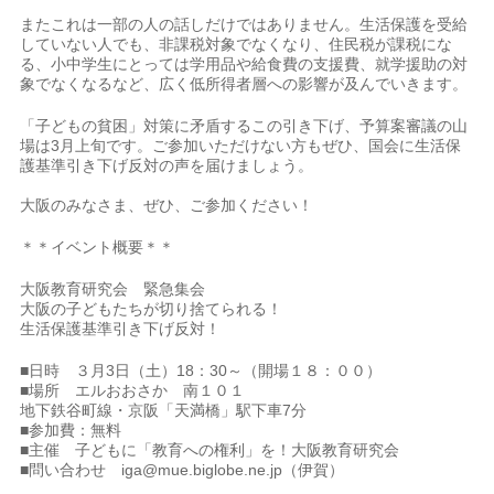
またこれは一部の人の話しだけではありません。生活保護を受給
していない人でも、非課税対象でなくなり、住民税が課税にな
る、小中学生にとっては学用品や給食費の支援費、就学援助の対
象でなくなるなど、広く低所得者層への影響が及んでいきます。
「子どもの貧困」対策に矛盾するこの引き下げ、予算案審議の山
場は3月上旬です。ご参加いただけない方もぜひ、国会に生活保
護基準引き下げ反対の声を届けましょう。
大阪のみなさま、ぜひ、ご参加ください！
＊＊イベント概要＊＊
大阪教育研究会 緊急集会
大阪の子どもたちが切り捨てられる！
生活保護基準引き下げ反対！
■日時 ３月3日（土）18：30～（開場１８：００）
■場所 エルおおさか 南１０１
地下鉄谷町線・京阪「天満橋」駅下車7分
■参加費：無料
■主催 子どもに「教育への権利」を！大阪教育研究会
■問い合わせ iga@mue.biglobe.ne.jp（伊賀）