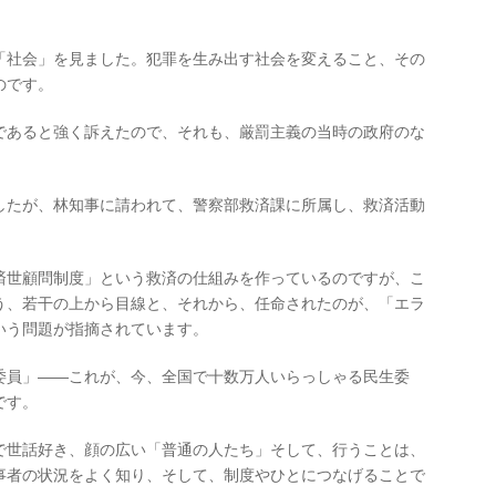
「社会」を見ました。犯罪を生み出す社会を変えること、その
のです。
であると強く訴えたので、それも、厳罰主義の当時の政府のな
したが、林知事に請われて、警察部救済課に所属し、救済活動
済世顧問制度」という救済の仕組みを作っているのですが、こ
う、若干の上から目線と、それから、任命されたのが、「エラ
いう問題が指摘されています。
委員」
――
これが、今、全国で十数万人いらっしゃる民生委
です。
で世話好き、顔の広い「普通の人たち」そして、行うことは、
事者の状況をよく知り、そして、制度やひとにつなげることで