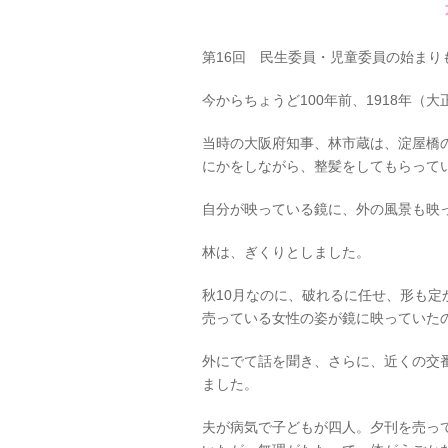
第
16
回 民生委員・児童委員の始まり
今からちょうど
100
年前、
1918
年（大
当時の大阪府知事、林市蔵は、淀屋橋
にかをしながら、整髪をしてもらって
自分が映っている鏡に、外の風景も映
林は、ぎくりとしました。
秋
10
月なのに、破れるに任せ、形も定
売っている女性の姿が鏡に映っていた
外にでて話を聞き、さらに、近くの交
ました。
夫が病気で子どもが四人。夕刊を売っ