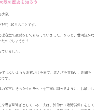
も大阪
正
7
年）
10
月のことです。
の理容室で散髪をしてもらっていました。きっと、世間話かな
いたのでしょうか？
っていました。
かではないような浴衣だけを着て、赤ん坊を背負い、新聞を
のです。
番の警官にその女性の身の上を丁寧に調べるように、お願いし
て身過ぎ世過ぎとしている。夫は、沖仲仕（港湾労働）をして