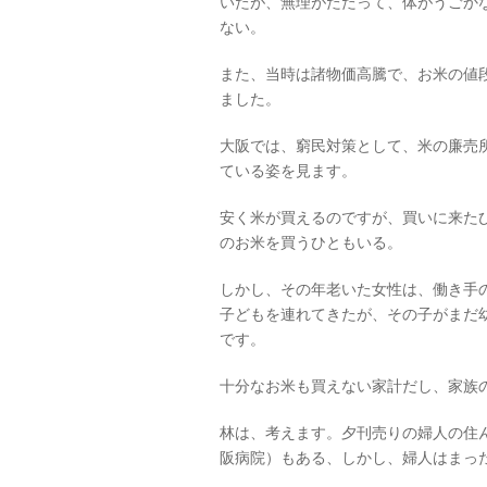
いたが、無理がたたって、体がうごか
ない。
また、当時は諸物価高騰で、お米の値
ました。
大阪では、窮民対策として、米の廉売
ている姿を見ます。
安く米が買えるのですが、買いに来た
のお米を買うひともいる。
しかし、その年老いた女性は、働き手
子どもを連れてきたが、その子がまだ
です。
十分なお米も買えない家計だし、家族
林は、考えます。夕刊売りの婦人の住
阪病院）もある、しかし、婦人はまっ