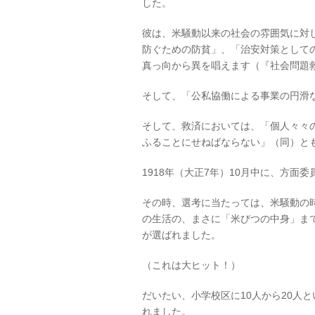
した。
彼は、米騒動以来の社会の雰囲気に対
防ぐための防貧」、「治安対策として
真っ向から異を唱えます（『社会問題
そして、「公私協働による事業の円滑
そして、救済においては、「個人々々
ふることにせねばならない」（同）と
1918
年（大正
7
年）
10
月中に、方面委
その時、選考に当たっては、米騒動の
の生活の、まさに「米びつの中身」ま
が選ばれました。
（これは大ヒット！）
だいたい、小学校区に
10
人から
20
人と
れました。