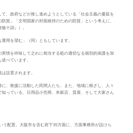
して、政府などが推し進めようとしている「社会主義の蔓延を
の防貧」「文明国家の対面維持のための防貧」という考えに、
救恤十訓』）。
な運用を望む」（同）ともしています。
の実情を吟味して之れに相当する処の適切なる個別的保護を加
も述べています。
員は設置されます。
時に、救援に活動した民間人たち、また、地域に根ざし、人々
で知っている、日用品小売商、米穀店、質屋、そして大家さん
いう配置。大阪市を含む府下
35
方面に、方面事務所が設けら