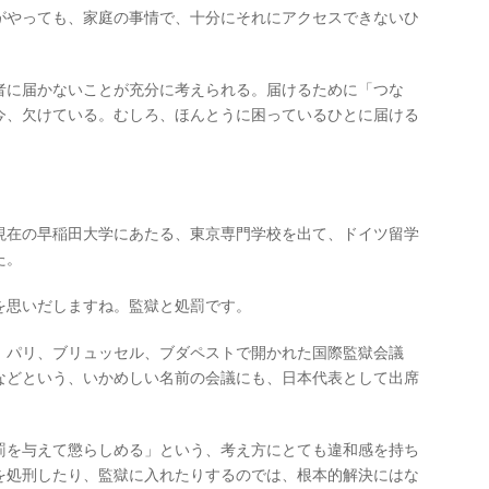
がやっても、家庭の事情で、十分にそれにアクセスできないひ
者に届かないことが充分に考えられる。届けるために「つな
今、欠けている。むしろ、ほんとうに困っているひとに届ける
現在の早稲田大学にあたる、東京専門学校を出て、ドイツ留学
た。
を思いだしますね。監獄と処罰です。
。パリ、ブリュッセル、ブダペストで開かれた国際監獄会議
などという、いかめしい名前の会議にも、日本代表として出席
罰を与えて懲らしめる」という、考え方にとても違和感を持ち
を処刑したり、監獄に入れたりするのでは、根本的解決にはな