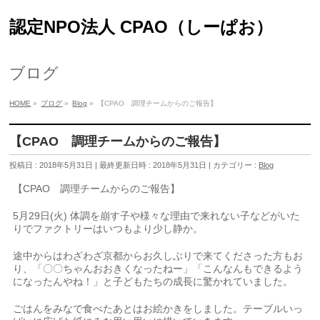
認定NPO法人 CPAO（しーぱお）
ブログ
HOME
»
ブログ
»
Blog
»
【CPAO 調理チームからのご報告】
【CPAO 調理チームからのご報告】
投稿日 : 2018年5月31日
最終更新日時 : 2018年5月31日
カテゴリー :
Blog
【CPAO 調理チームからのご報告】
5月29日(火) 体調を崩す子や様々な理由で来れない子などがいた
りでファクトリーはいつもより少し静か。
途中からはわざわざ京都からお久しぶりで来てくださった方もお
り、「〇〇ちゃんおおきくなったねー」「こんなんもできるよう
になったんやね！」と子どもたちの成長に驚かれていました。
ごはんをみなで食べたあとはお絵かきをしました。テーブルいっ