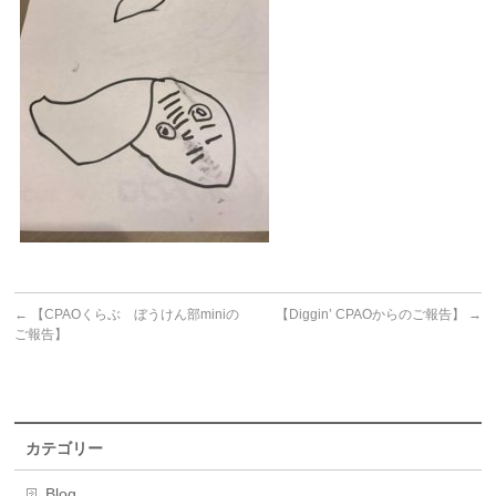
←
【CPAOくらぶ ぼうけん部miniの
【Diggin’ CPAOからのご報告】
→
ご報告】
カテゴリー
Blog