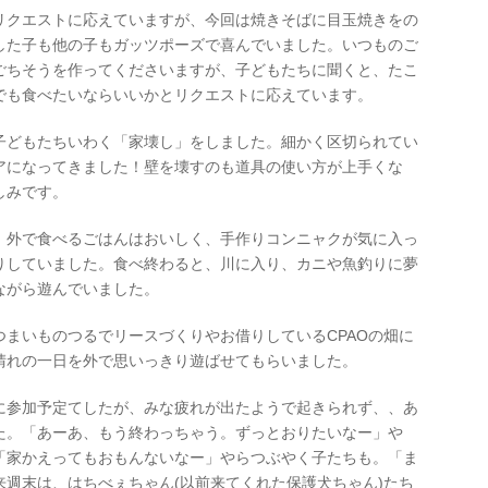
リクエストに応えていますが、今回は焼きそばに目玉焼きをの
した子も他の子もガッツポーズで喜んでいました。いつものご
ごちそうを作ってくださいますが、子どもたちに聞くと、たこ
でも食べたいならいいかとリクエストに応えています。
子どもたちいわく「家壊し」をしました。細かく区切られてい
アになってきました！壁を壊すのも道具の使い方が上手くな
しみです。
。外で食べるごはんはおいしく、手作りコンニャクが気に入っ
りしていました。食べ終わると、川に入り、カニや魚釣りに夢
ながら遊んでいました。
まいものつるでリースづくりやお借りしているCPAOの畑に
晴れの一日を外で思いっきり遊ばせてもらいました。
に参加予定てしたが、みな疲れが出たようで起きられず、、あ
た。「あーあ、もう終わっちゃう。ずっとおりたいなー」や
「家かえってもおもんないなー」やらつぶやく子たちも。「ま
週末は、はちべぇちゃん(以前来てくれた保護犬ちゃん)たち