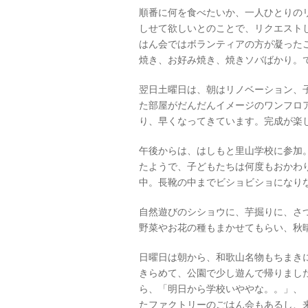
順番に何を食べたいか、一人ひとりの
しせて欲しいとのことで、リクエスト
はん会ではボランティアの方が凝った
焼き、お好み焼き、焼きソバばかり。
翌日土曜日は、朝はリノベーション、
た部屋がだんだんイメージのワンフロ
り、早くなってきています。完成が楽
午後からは、はしもと里山学校に参加
たようで、子どもたちは何度もおかわ
中。長靴の中までビショビショになり
自然遊びのシショウに、芋掘りに、さつ
野菜やお花の種もまかせてもらい、秋
日曜日は朝から、和歌山名物もちまき
きらめて、公園で少し遊んで帰りまし
ら、「明日から学校いややな。。」、
たファクトリーのごはん会もあるし、来