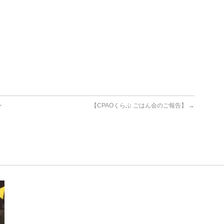
ン
【CPAOくらぶ ごはん会のご報告】
→