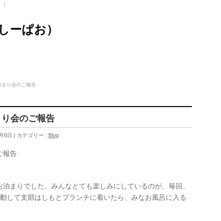
ト！
（しーぱお）
泊まり会のご報告
まり会のご報告
1月6日
カテゴリー :
Blog
ご報告
でのお泊まりでした。みんなとても楽しみにしているのが、毎回、
移動して支部はしもとブランチに着いたら、みなお風呂に入る