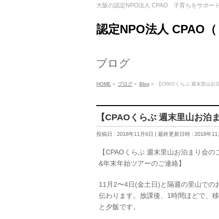
大阪の認定NPO法人 CPAO 子育ちをサポー
認定NPO法人 CPAO
ブログ
HOME
»
ブログ
»
Blog
»
【CPAOくらぶ 週末里山お
【CPAOくらぶ 週末里山お泊
投稿日 : 2018年11月6日
最終更新日時 : 2018年1
【CPAOくらぶ 週末里山お泊まり会の
&年末年始ツアーのご連絡】
11月2〜4日(金土日)と隔週の里山
伝わります。放課後、1時間ほどで、
と夕飯です。