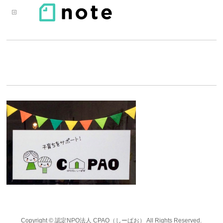
Copyright ©
認定NPO法人 CPAO（しーぱお）
All Rights Reserved.