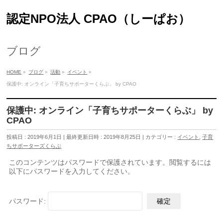
認定NPO法人 CPAO（しーぱお）
ブログ
HOME
»
ブログ
»
活動
»
イベント
»
保護中: オンライン「子育ちサポーターくらぶ」 by CPAO
保護中: オンライン「子育ちサポーターくらぶ」 by
CPAO
投稿日 : 2019年6月1日
最終更新日時 : 2019年8月25日
カテゴリー :
イベント
,
子育
ちサポーターズくらぶ
このコンテンツはパスワードで保護されています。閲覧するには
以下にパスワードを入力してください。
パスワード: