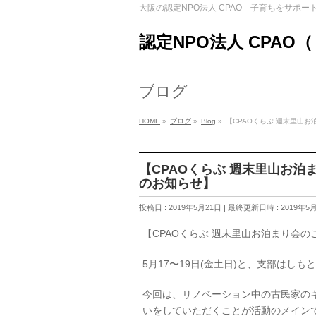
大阪の認定NPO法人 CPAO 子育ちをサポー
認定NPO法人 CPAO
ブログ
HOME
»
ブログ
»
Blog
»
【CPAOくらぶ 週末里山
【CPAOくらぶ 週末里山お
のお知らせ】
投稿日 : 2019年5月21日
最終更新日時 : 2019年5
【CPAOくらぶ 週末里山お泊まり会
5月17〜19日(金土日)と、支部はし
今回は、リノベーション中の古民家の
いをしていただくことが活動のメイン