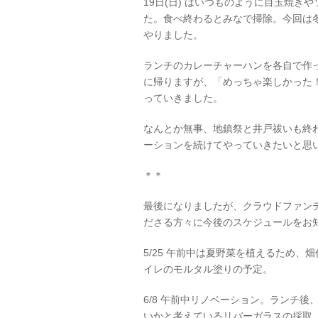
19日(日) はいつものように目玉焼
た。食べ終わるとみなで掃除。今回は
やりました。
ランチのカレーチャーハンを各自で作
に帰りますが、「めっちゃ楽しかった
っていきました。
なんとか無事、地鎮祭と井戸祓いも終
ーションを続けてやっていきたいと思
＊＊
最後になりましたが、クラウドファン
ださる方々に今後のスケジュールをお
5/25 午前中は夏野菜を植えるため
イレのモルタル塗りの予定。
6/8 午前中リノベーション。ランチ
いかと考えているリバーガラスの採取