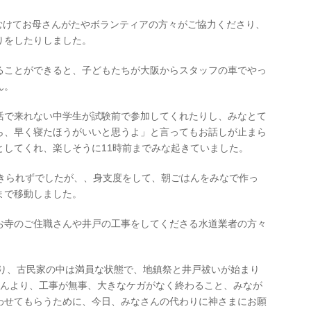
にむけてお母さんがたやボランティアの方々がご協力くださり、
りをしたりしました。
ることができると、子どもたちが大阪からスタッフの車でやっ
ん。
活で来れない中学生が試験前で参加してくれたりし、みなとて
ら、早く寝たほうがいいと思うよ」と言ってもお話しが止まら
としてくれ、楽しそうに11時前までみな起きていました。
か起きられずでしたが、、身支度をして、朝ごはんをみなで作っ
まで移動しました。
お寺のご住職さんや井戸の工事をしてくださる水道業者の方々
まり、古民家の中は満員な状態で、地鎮祭と井戸祓いが始まり
さんより、工事が無事、大きなケガがなく終わること、みなが
わせてもらうために、今日、みなさんの代わりに神さまにお願