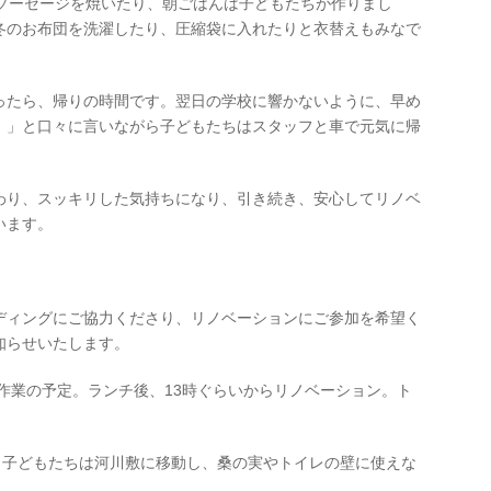
きやソーセージを焼いたり、朝ごはんは子どもたちが作りまし
冬のお布団を洗濯したり、圧縮袋に入れたりと衣替えもみなで
ったら、帰りの時間です。翌日の学校に響かないように、早め
！」と口々に言いながら子どもたちはスタッフと車で元気に帰
わり、スッキリした気持ちになり、引き続き、安心してリノベ
います。
ディングにご協力くださり、リノベーションにご参加を希望く
知らせいたします。
、畑作業の予定。ランチ後、13時ぐらいからリノベーション。ト
後、子どもたちは河川敷に移動し、桑の実やトイレの壁に使えな
。