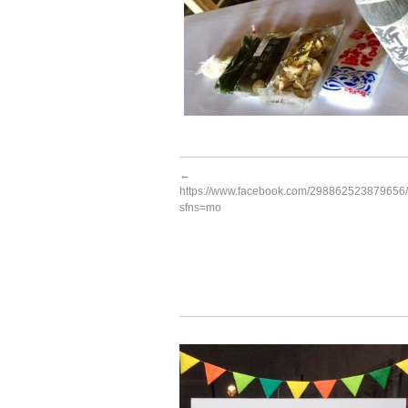
←
https://www.facebook.com/298862523879656
sfns=mo