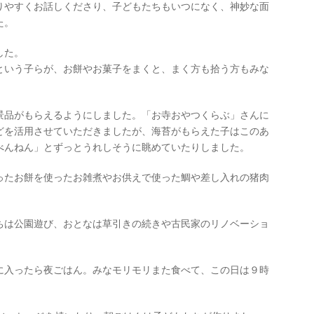
りやすくお話しくださり、子どもたちもいつになく、神妙な面
た。
した。
という子らが、お餅やお菓子をまくと、まく方も拾う方もみな
景品がもらえるようにしました。「お寺おやつくらぶ」さんに
どを活用させていただきましたが、海苔がもらえた子はこのあ
べんねん」とずっとうれしそうに眺めていたりしました。
ったお餅を使ったお雑煮やお供えで使った鯛や差し入れの猪肉
ちは公園遊び、おとなは草引きの続きや古民家のリノベーショ
に入ったら夜ごはん。みなモリモリまた食べて、この日は９時