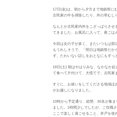
17日(金)は、朝から夕方まで地鎮祭
古民家の中を掃除したり、外の草むし
なんとか古民家内外をこざっぱりさせ
てきました、お風呂に入って、夜ごは
今回は女の子が多く、またいつもは部
もうれしそうで、「明日は地鎮祭だか
ず、たわいない話しをおとなにもずっ
18日(土) 朝はやはりみな、なかな
て食べて片付けて、大慌てで、古民家
すぐに、お祓いをしてくださる地域ほ
がお越しになりました。
10時から予定通り、総勢、30名が集
ました。1時間少しでしたが、ご住職
ここで楽しく過ごせること、井戸を使