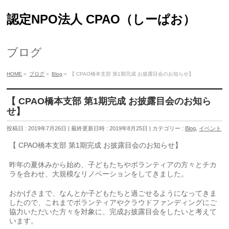
認定NPO法人 CPAO（しーぱお）
ブログ
HOME
»
ブログ
»
Blog
»
【 CPAO橋本支部 第1期完成 お披露目会のお知らせ】
【 CPAO橋本支部 第1期完成 お披露目会のお知ら
せ】
投稿日 : 2019年7月26日
最終更新日時 : 2019年8月25日
カテゴリー :
Blog
,
イベント
【 CPAO橋本支部 第1期完成 お披露目会のお知らせ】
昨年の夏休みから始め、子どもたちやボランティアの方々とチカ
ラを合わせ、大規模なリノベーションをしてきました。
おかげさまで、なんとか子どもたちと過ごせるようになってきま
したので、これまでボランティアやクラウドファンディングにご
協力いただいた方々を対象に、完成お披露目会をしたいと考えて
います。