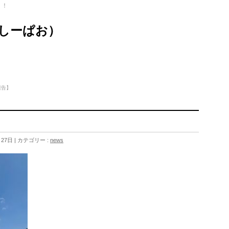
ト！
（しーぱお）
報告】
】
月27日
カテゴリー :
news