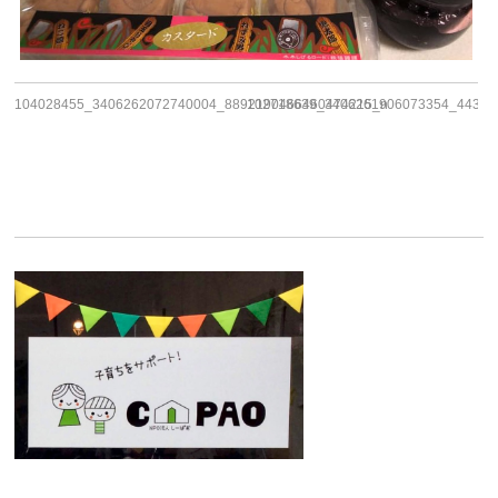
104028455_3406262072740004_8892190466460474215_n
102718639_3406261906073354_44352