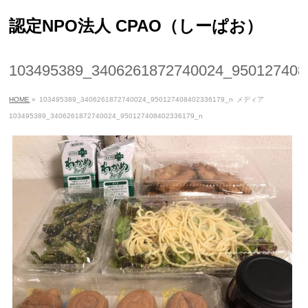
認定NPO法人 CPAO（しーぱお）
103495389_3406261872740024_950127408
HOME
»
103495389_3406261872740024_950127408402336179_n
メディア
103495389_3406261872740024_950127408402336179_n