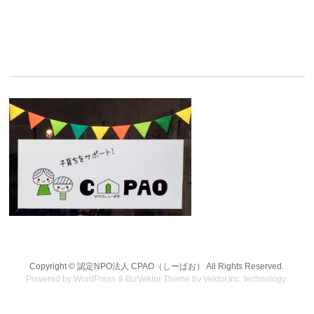
Copyright ©
認定NPO法人 CPAO（しーぱお）
All Rights Reserved.
Powered by
WordPress
&
BizVektor Theme
by
Vektor,Inc.
technology.