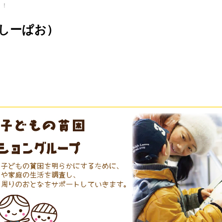
ト！
（しーぱお）