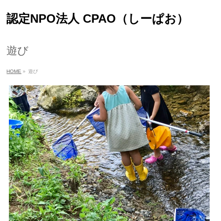
認定NPO法人 CPAO（しーぱお）
遊び
HOME
»
遊び