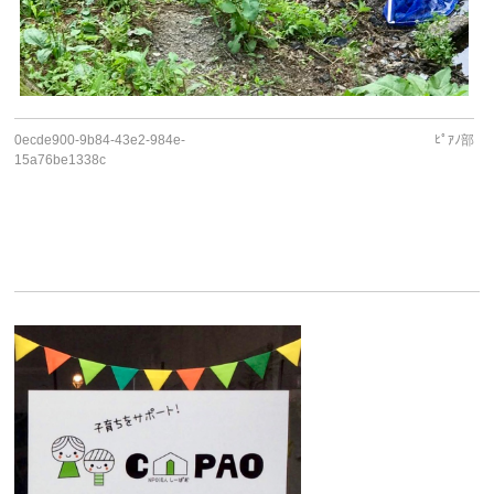
0ecde900-9b84-43e2-984e-
ﾋﾟｱﾉ部
15a76be1338c