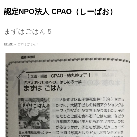
認定NPO法人 CPAO（しーぱお）
まずはごはん５
HOME
»
まずはごはん５