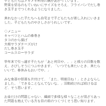
子どもたちはメキメキ料理の腕があがっています。
野菜を切るのもていねいにサイズをそろえ、フライパンでだし巻
き玉子までつくれるようになりました。
来れなかった子たちへも自宅まで子どもたちが差し入れにいきま
した。子どもたちのやさしさがうれしいです。
◇メニュー
キャベツとハムの春巻き
タコのから揚げ
大根サラダチーズがけ
だし巻き玉子
コールスローサラダ
学年末で引っ越す子たちが「あと何日や。。」と残りの日数を数
え、さびしそうにつぶやきます。「いつでも来たいとき、来たら
いいで。春休みもおいでや。」
みな食器や部屋を片付けて、「また、明後日ね！」とさよならし
ました。「できることなんてないな。」活動続ければ続けるほ
ど、そう思います。
お金だけの問題じゃない、繊細で多様な様々なことが混ざりあっ
た問題を抱えている方を目の前のつくづくそう思い知ります。