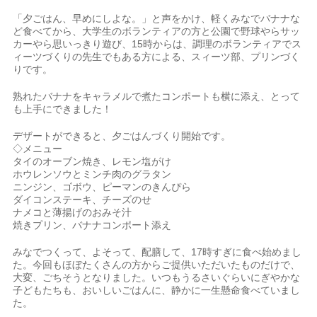
「夕ごはん、早めにしよな。」と声をかけ、軽くみなでバナナな
ど食べてから、大学生のボランティアの方と公園で野球やらサッ
カーやら思いっきり遊び、15時からは、調理のボランティアでス
ィーツづくりの先生でもある方による、スィーツ部、プリンづく
りです。
熟れたバナナをキャラメルで煮たコンポートも横に添え、とって
も上手にできました！
デザートができると、夕ごはんづくり開始です。
◇メニュー
タイのオーブン焼き、レモン塩がけ
ホウレンソウとミンチ肉のグラタン
ニンジン、ゴボウ、ピーマンのきんぴら
ダイコンステーキ、チーズのせ
ナメコと薄揚げのおみそ汁
焼きプリン、バナナコンポート添え
みなでつくって、よそって、配膳して、17時すぎに食べ始めまし
た。今回もほぼたくさんの方からご提供いただいたものだけで、
大変、ごちそうとなりました。いつもうるさいぐらいにぎやかな
子どもたちも、おいしいごはんに、静かに一生懸命食べていまし
た。