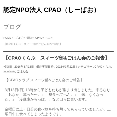
認定NPO法人 CPAO（しーぱお）
ブログ
HOME
»
ブログ
»
活動
»
CPAOくらぶ
»
【CPAOくらぶ スィーツ部&ごはん会のご報告】
【CPAOくらぶ スィーツ部&ごはん会のご報告】
投稿日 : 2016年3月13日
最終更新日時 : 2016年3月22日
カテゴリー :
CPAOくらぶ
,
facebook
,
ごはん会
【CPAOクラブ スィーツ部&ごはん会のご報告】
3月13日(日) 13時から子どもたちが集まり出しました。来るなり
「おなか、減った〜。」「昼食べてへん。」「米、なくなっ
た。」「冷蔵庫からっぽ。」など口々に言います。
金曜日に土・日分の食べ物を持ち帰ってもらっていましたが、土
曜日中に食べてしまったようです。