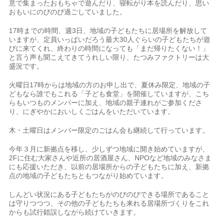
意で集まったおもちゃで遊んだり、寝転がり本を読んだり、思い
おもいにのびのび過ごしていました。
17時までの時間、週3日、地域の子どもたちに居場所を解放して
いますが、定員いっぱいだろう最大30人ぐらいの子どもたちが遊
びに来てくれ、終わりの時間になっても「まだ帰りたくない！」
と言う声も聞こえてきてうれしい限り、たつみファクトリーは大
盛況です。
火曜日17時からは地域の方のお申し出で、夏休み限定、地域の子
どもなら誰でもこれる「子ども食堂」を開催していますが、こち
らもいつものメンバーに加え、地域の親子連れがご参加くださ
り、にぎやかにおいしくごはんをいただいています。
木・土曜日はメンバー限定のごはん会も継続して行っています。
今年３月に新拠点を移し、少しずつ地域に開き始めていますが、
2Fに住む大家さんや近所の居酒屋さん、NPOなど地域のみなさま
にも応援いただき、以前の居場所からの子どもたちに加え、新拠
点の地域の子どもたちともつながり始めています。
しんどい状況にある子どもたちがのびのびできる場所であること
は守りつつつ、その他の子どもたちも来れる居場所づくりをこれ
からも試行錯誤しながら続けていきます。