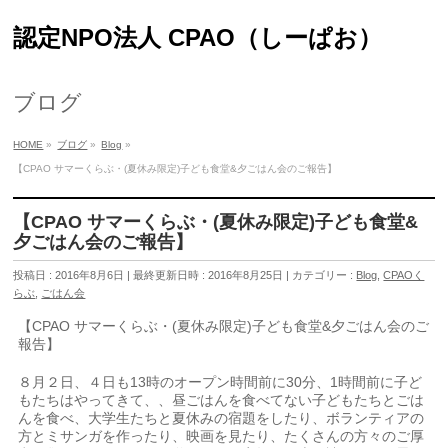
認定NPO法人 CPAO（しーぱお）
ブログ
HOME
»
ブログ
»
Blog
»
【CPAO サマーくらぶ・(夏休み限定)子ども食堂&夕ごはん会のご報告】
【CPAO サマーくらぶ・(夏休み限定)子ども食堂&
夕ごはん会のご報告】
投稿日 : 2016年8月6日
最終更新日時 : 2016年8月25日
カテゴリー :
Blog
,
CPAOく
らぶ
,
ごはん会
【CPAO サマーくらぶ・(夏休み限定)子ども食堂&夕ごはん会のご
報告】
８月２日、４日も13時のオープン時間前に30分、1時間前に子ど
もたちはやってきて、、昼ごはんを食べてない子どもたちとごは
んを食べ、大学生たちと夏休みの宿題をしたり、ボランティアの
方とミサンガを作ったり、映画を見たり、たくさんの方々のご厚