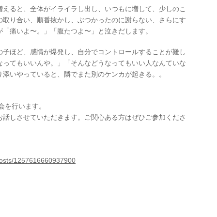
増えると、全体がイライラし出し、いつもに増して、少しのこ
の取り合い、順番抜かし、ぶつかったのに謝らない、さらにす
が「痛いよ〜。」「腹たつよ〜」と泣きだします。
の子ほど、感情が爆発し、自分でコントロールすることが難し
なってもいいんや。」「そんなどうなってもいい人なんていな
り添いやっていると、隣でまた別のケンカが起きる。。
。
明会を行います。
お話しさせていただきます。ご関心ある方はぜひご参加くださ
。
posts/1257616660937900