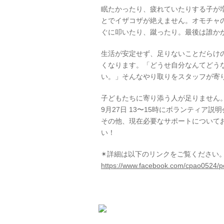
眠たかったり、疲れていたりする子が
とでイザコザが絶えません。オモチャ
ぐに叩いたり、蹴ったり。最後は誰か
生活が安定せず、足りないことだらけ
くなります。「どうせ自分なんてどう
い。」そんなやり取りをスタッフが寄
子どもたちに寄り添う人が足りません
9月27日 13〜15時にボランティア説
その他、現在必要なサポートについて
い！
✴︎詳細は以下のリンクをご覧ください
https://www.facebook.com/cpao0524/