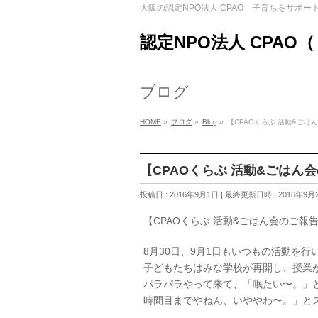
大阪の認定NPO法人 CPAO 子育ちをサポー
認定NPO法人 CPAO
ブログ
HOME
»
ブログ
»
Blog
»
【CPAOくらぶ 活動&ごは
【CPAOくらぶ 活動&ごはん
投稿日 : 2016年9月1日
最終更新日時 : 2016年9月
【CPAOくらぶ 活動&ごはん会のご報
8月30日、9月1日もいつもの活動を行
子どもたちはみな学校が再開し、授業
パラパラやって来て、「眠たい〜。」
時間目までやねん、いややわ〜。」と