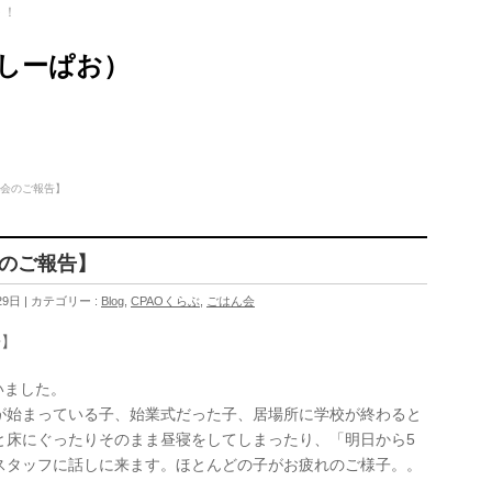
ト！
（しーぱお）
ん会のご報告】
会のご報告】
29日
カテゴリー :
Blog
,
CPAOくらぶ
,
ごはん会
告】
いました。
が始まっている子、始業式だった子、居場所に学校が終わると
と床にぐったりそのまま昼寝をしてしまったり、「明日から5
スタッフに話しに来ます。ほとんどの子がお疲れのご様子。。