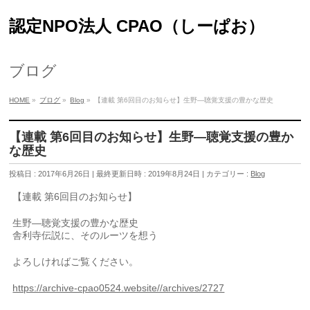
認定NPO法人 CPAO（しーぱお）
ブログ
HOME
»
ブログ
»
Blog
»
【連載 第6回目のお知らせ】生野—聴覚支援の豊かな歴史
【連載 第6回目のお知らせ】生野—聴覚支援の豊か
な歴史
投稿日 : 2017年6月26日
最終更新日時 : 2019年8月24日
カテゴリー :
Blog
【連載 第6回目のお知らせ】
生野—聴覚支援の豊かな歴史
舎利寺伝説に、そのルーツを想う
よろしければご覧ください。
https://archive-cpao0524.website//archives/2727