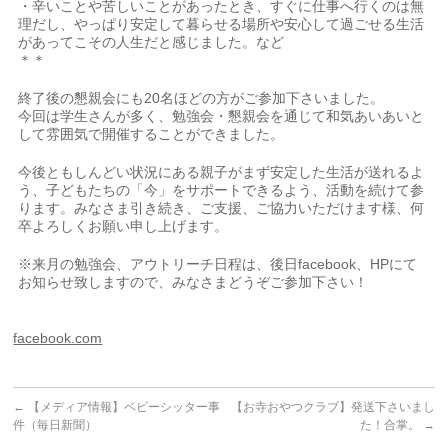
・辛いことや苦しいことがあったとき、すぐに仕事へ行くのは無
理だし、やっぱり安定して暮らせる場所や安心して過ごせる生活
があってこその人生だと感じました。など
＊＊
終了後の懇親会にも20名ほどの方がご参加下さいました。
今回は学生さんが多く、勉強会・懇親会を通じて和気あいあいと
して雰囲気で開催することができました。
今後ともしんどい状況にある親子がまず安定した生活が送れるよ
う、子どもたちの「今」をサポートできるよう、活動を続けて参
ります。みなさま引き続き、ご支援、ご協力いただけます様、何
卒よろしくお願い申し上げます。
※来月の勉強会、アウトリーチ日程は、後日facebook、HPにて
お知らせ致しますので、みなさまどうぞご参加下さい！
facebook.com
←
【メディア情報】ベビーシッター事
【お寺おやつクラブ】発送下さいまし
件（毎日新聞）
た！合掌。
→