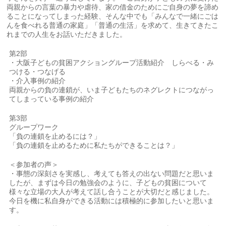
両親からの言葉の暴力や虐待、家の借金のためにご自身の夢を諦め
ることになってしまった経験、そんな中でも「みんなで一緒にごは
んを食べれる普通の家庭」「普通の生活」を求めて、生きてきたこ
れまでの人生をお話いただきました。
第2部
・大阪子どもの貧困アクショングループ活動紹介 しらべる・み
つける・つなげる
・介入事例の紹介
両親からの負の連鎖が、いま子どもたちのネグレクトにつながっ
てしまっている事例の紹介
第3部
グループワーク
「負の連鎖を止めるには？」
「負の連鎖を止めるために私たちができることは？」
＜参加者の声＞
・事態の深刻さを実感し、考えても答えの出ない問題だと思いま
したが、まずは今日の勉強会のように、子どもの貧困について
様々な立場の大人が考えて話し合うことが大切だと感じました。
今日を機に私自身ができる活動には積極的に参加したいと思いま
す。