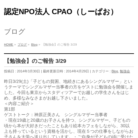
認定NPO法人 CPAO（しーぱお）
ブログ
HOME
»
ブログ
»
Blog
»
【勉強会】のご報告 3/29
【勉強会】のご報告 3/29
投稿日 : 2014年3月30日
最終更新日時 : 2014年4月29日
カテゴリー :
Blog
,
勉強会
昨日3/29(土)「子どもの貧困、地続きにあるシングルマザー」とい
うテーマでシングルマザー当事者の方をゲストに勉強会を開催しま
した。今回も東京からスタディツアーでお越しの学生さんをはじ
め、多様なみなさまがお越し下さいました。
＜内容ご紹介＞
第1部
ゲストトーク：神原正美さん シングルマザー当事者
・現在19歳と20歳のお子さんを持つ、シングルマザー。子どもの
頃から本が大好きだったこともあり絵本カフェをしながら、30以
上も持っているという資格を活かし、現在５つの仕事をしながらお
子さんを大学へ送り出しています。・ご自身が子どもの頃に受けた