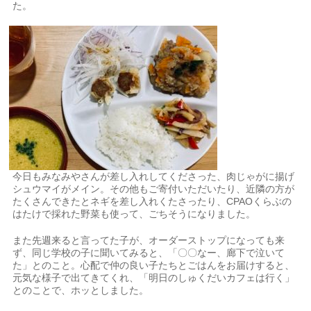
た。
今日もみなみやさんが差し入れしてくださった、肉じゃがに揚げ
シュウマイがメイン。その他もご寄付いただいたり、近隣の方が
たくさんできたとネギを差し入れくたさったり、CPAOくらぶの
はたけで採れた野菜も使って、ごちそうになりました。
また先週来ると言ってた子が、オーダーストップになっても来
ず、同じ学校の子に聞いてみると、「〇〇なー、廊下で泣いて
た」とのこと。心配で仲の良い子たちとごはんをお届けすると、
元気な様子で出てきてくれ、「明日のしゅくだいカフェは行く」
とのことで、ホッとしました。