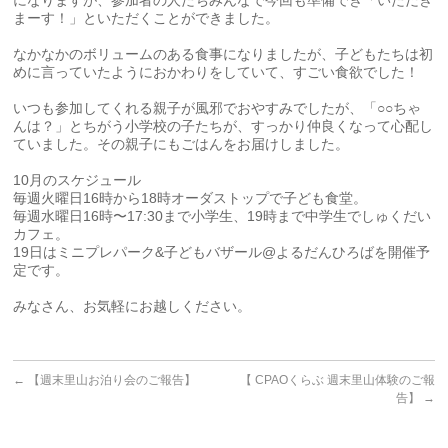
になりますが、参加者の人たちみんなで今回も準備でき「いただき
まーす！」といただくことができました。
なかなかのボリュームのある食事になりましたが、子どもたちは初
めに言っていたようにおかわりをしていて、すごい食欲でした！
いつも参加してくれる親子が風邪でおやすみでしたが、「○○ちゃ
んは？」とちがう小学校の子たちが、すっかり仲良くなって心配し
ていました。その親子にもごはんをお届けしました。
10月のスケジュール
毎週火曜日16時から18時オーダストップで子ども食堂。
毎週水曜日16時〜17:30まで小学生、19時まで中学生でしゅくだい
カフェ。
19日はミニプレパーク&子どもバザール@よるだんひろばを開催予
定です。
みなさん、お気軽にお越しください。
←
【週末里山お泊り会のご報告】
【 CPAOくらぶ 週末里山体験のご報
告】
→