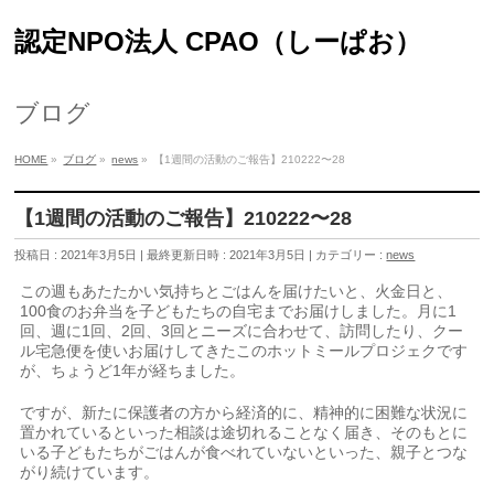
認定NPO法人 CPAO（しーぱお）
ブログ
HOME
»
ブログ
»
news
»
【1週間の活動のご報告】210222〜28
【1週間の活動のご報告】210222〜28
投稿日 : 2021年3月5日
最終更新日時 : 2021年3月5日
カテゴリー :
news
この週もあたたかい気持ちとごはんを届けたいと、火金日と、
100食のお弁当を子どもたちの自宅までお届けしました。月に1
回、週に1回、2回、3回とニーズに合わせて、訪問したり、クー
ル宅急便を使いお届けしてきたこのホットミールプロジェクです
が、ちょうど1年が経ちました。
ですが、新たに保護者の方から経済的に、精神的に困難な状況に
置かれているといった相談は途切れることなく届き、そのもとに
いる子どもたちがごはんが食べれていないといった、親子とつな
がり続けています。