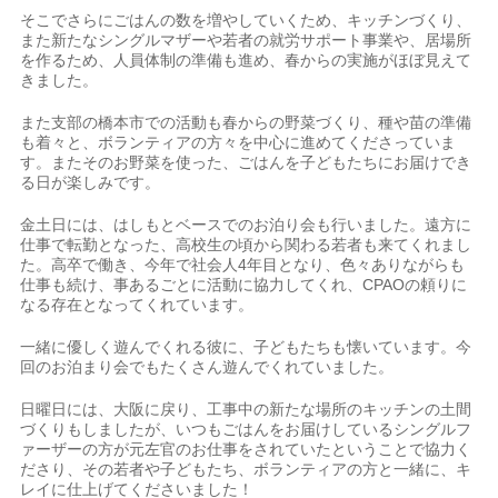
そこでさらにごはんの数を増やしていくため、キッチンづくり、
また新たなシングルマザーや若者の就労サポート事業や、居場所
を作るため、人員体制の準備も進め、春からの実施がほぼ見えて
きました。
また支部の橋本市での活動も春からの野菜づくり、種や苗の準備
も着々と、ボランティアの方々を中心に進めてくださっていま
す。またそのお野菜を使った、ごはんを子どもたちにお届けでき
る日が楽しみです。
金土日には、はしもとベースでのお泊り会も行いました。遠方に
仕事で転勤となった、高校生の頃から関わる若者も来てくれまし
た。高卒で働き、今年で社会人4年目となり、色々ありながらも
仕事も続け、事あるごとに活動に協力してくれ、CPAOの頼りに
なる存在となってくれています。
一緒に優しく遊んでくれる彼に、子どもたちも懐いています。今
回のお泊まり会でもたくさん遊んでくれていました。
日曜日には、大阪に戻り、工事中の新たな場所のキッチンの土間
づくりもしましたが、いつもごはんをお届けしているシングルフ
ァーザーの方が元左官のお仕事をされていたということで協力く
ださり、その若者や子どもたち、ボランティアの方と一緒に、キ
レイに仕上げてくださいました！