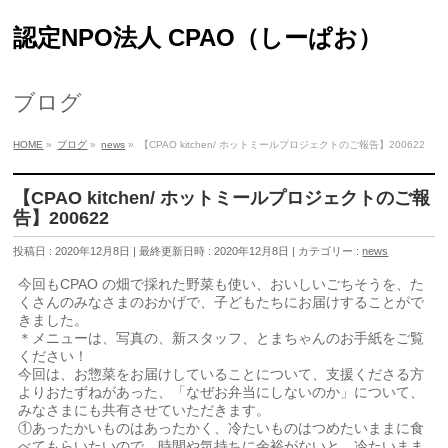
認定NPO法人 CPAO（しーぱお）
ブログ
HOME
»
ブログ
»
news
»
【CPAO kitchen/ ホットミールプロジェクトのご報告】200622
【CPAO kitchen/ ホットミールプロジェクトのご報
告】200622
投稿日 : 2020年12月8日
最終更新日時 : 2020年12月8日
カテゴリー :
news
今回もCPAO の畑で採れた野菜も使い、おいしいごちそうを、た
くさんのみなさまのおかげで、子どもたちにお届けすることがで
きました。
＊メニューは、写真の、新スタッフ、とまちゃんのお手紙をご覧
ください！
今回は、お惣菜をお届けしていることについて、支援くださる方
よりおたずねがあった、「なぜお弁当にしないのか」について、
みなさまにも共有させていただきます。
①あったかいものはあったかく、冷たいものはつめたいままに食
べてもらいたいので。時間や気持ちに余裕がないと、冷たいまま