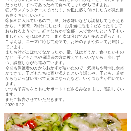
だったり、すべてあっためて食べてしまいがちですよね。
②プラスチックケースではなく、お皿に盛り付けした方が見た目
も良くおいしいかと。
③多めに入れているので、量、好き嫌いなども調整してもらえる
から。＊実際、2回分にしたり、お弁当に活用くださったりして
おられるようです。好きなおかず全部一人で食べたという子もい
ましたが、それはそれで、また次は分けてねと多めに送ったり。
ごはんは、ニーズに応じて別便で、お米のままや炊いてお届けし
ています。
またお汁がこぼれてなかったか、量、味はどうか、食べたいもの
など、子どもたちや保護者の方に教えてもらいながら、少しず
つ、調整しながら進めています。
今回も保護者の方からおかずが届いたので、気持ちや時間に余裕
ができて、子どもたちに寄り添えたという話しや、子ども、若者
からもいっぱい食べて元気になったなど、いくつも声が届いてい
ます。
いつも子育ちをともにサポートくださるみなさまに、感謝してい
ます。
またご報告させていただきます。
2020.6.22