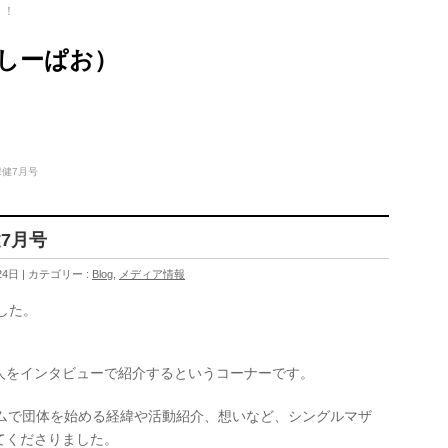
ト！
（しーぱお）
健7月号
7月号
24日
カテゴリー :
Blog
,
メディア情報
した。
人をインタビューで紹介するというコーナーです。
ームで団体を始める経緯や活動紹介、想いなど、シングルマザ
てくださりました。